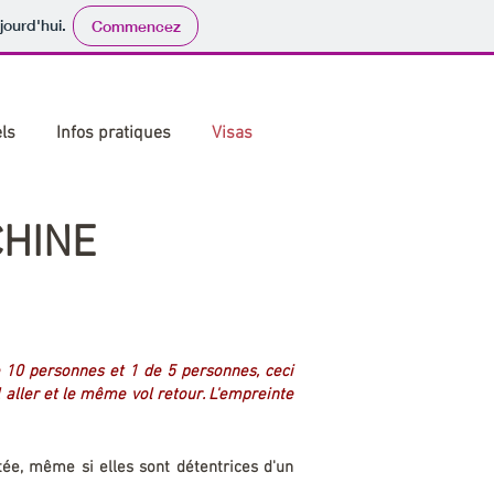
jourd'hui.
Commencez
82 41 50
Espace agence
ls
Infos pratiques
Visas
CHINE
e 10 personnes et 1 de 5 personnes, ceci
 aller et le même vol retour. L'empreinte
tée, même si elles sont détentrices d'un