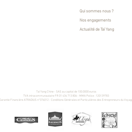
L'entreprise
Qui sommes nous ?
Nos engagements
Actualité de Taï Yang
 et de
, vous
es réceptive et DMC spécialiste de la Chine créant des voyages en Chine sur mesure et
s et séjour en Chine - Incentive Chine - Voyage sur mesure Chine - Départs Garantis Chin
Taï Yang Chine - SAS au capital de 100.0000 euros
TVA intracommunautaire FR 01 434 713 806 - MMA Police : 120139783
Garantie Financière ATRADIUS n°376012 - Conditions Générales et Particulières des Entrepreneurs du Voyag