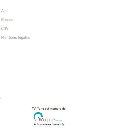
Informations Générales
Aide
Presse
CGV
Mentions légales
 proposant des voyages de groupe.
e - Groupes Chine
e
Taï Yang est membre de