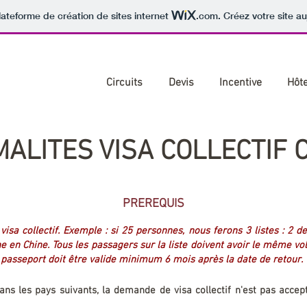
lateforme de création de sites internet
.com
. Créez votre site au
Qui sommes-nous
Contact
Aide
04 42 
Circuits
Devis
Incentive
Hôte
ALITES VISA COLLECTIF 
PREREQUIS
sa collectif. Exemple : si 25 personnes, nous ferons 3 listes : 2 d
ne en Chine. Tous les passagers sur la liste doivent avoir le même vol
Le passeport doit être valide minimum 6 mois après la date de retour.
s les pays suivants, la demande de visa collectif n'est pas accep